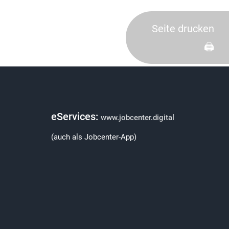
Seite drucken
🖨️
eServices:
www.jobcenter.digital
(auch als Jobcenter-App)