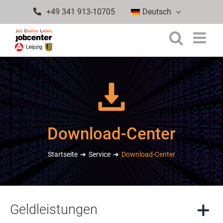
Zum
+49 341 913-10705
Deutsch
Inhalt
springen
Download-Center
Startseite
Service
Download-Center
Geldleistungen