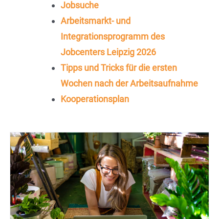
Jobsuche
Arbeitsmarkt- und
Integrationsprogramm des
Jobcenters Leipzig 2026
Tipps und Tricks für die ersten
Wochen nach der Arbeitsaufnahme
Kooperationsplan