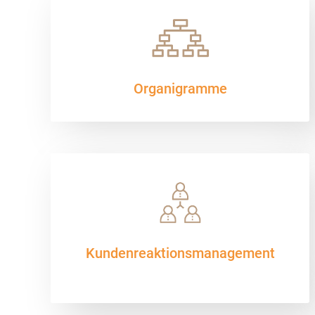
Organigramme
Kunden­rea­ktions­­manage­ment