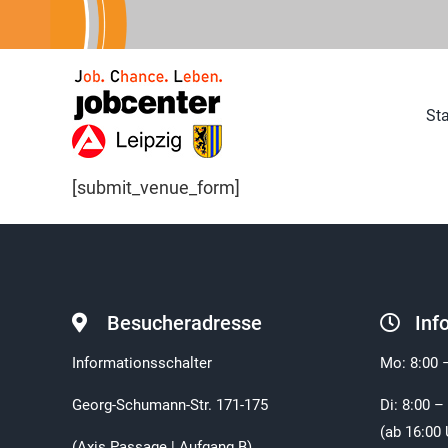
Zum
Inhalt
springen
Sta
[submit_venue_form]
Besucheradresse
Inf
Informationsschalter
Mo: 8:00 
Georg-Schumann-Str. 171-175
Di: 8:00 –
(ab 16:00 
(Axis Passage | Aufgang B)